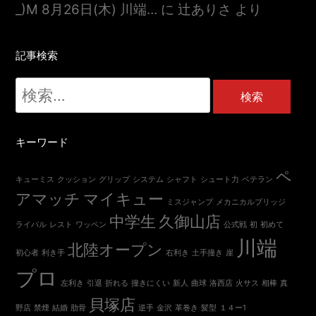
_)m 8月26日(木) 川端…
に
辻ありさ
より
記事検索
検
索:
キーワード
ペ
キューミス
クッション
グリップ
システム
シャフト
シュート力
ベテラン
アマッチ
マイキュー
ミスジャンプ
メカニカルブリッジ
中学生
久御山店
ライバル
レスト
ワッペン
公式戦
初
初めて
川端
北陸オープン
初心者
利き手
右利き
土手撞き
崖
プロ
左利き
引退
折れる
撞きにくい
新人
曲球
洛西店
火サス
相棒
真
貝塚店
野店
禁煙
結婚
肋骨
逆手
金沢
革巻き
髪型
１４ー1