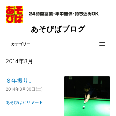
Skip
あそびばブログ
to
content
カテゴリー
あそびばビリヤード
2014年8月
あそびば洛西店
あそびば真野店
８年振り。
あそびば貝塚店
2014年8月30日(土)
あそびば大和高田店
あそびばビリヤード
おたからや洛西店