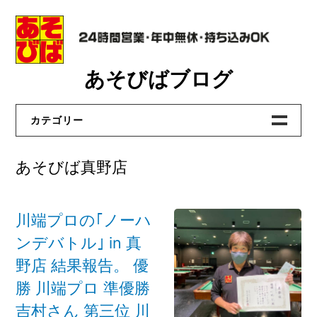
Skip
あそびばブログ
to
content
カテゴリー
あそびばビリヤード
あそびば真野店
あそびば洛西店
あそびば真野店
川端プロの｢ノーハ
あそびば貝塚店
ンデバトル｣ in 真
あそびば大和高田店
野店 結果報告。 優
勝 川端プロ 準優勝
おたからや洛西店
吉村さん 第三位 川