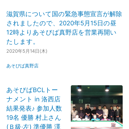
滋賀県について国の緊急事態宣言が解除
されましたので、2020年5月15日の昼
12時よりあそびば真野店を営業再開い
たします。
2020年5月14日(木)
あそびば真野店
あそびばBCLトー
ナメント in 洛西店
結果発表♪ 参加人数
19名 優勝 村上さん
(Ｂ級·左) 準優勝 澤