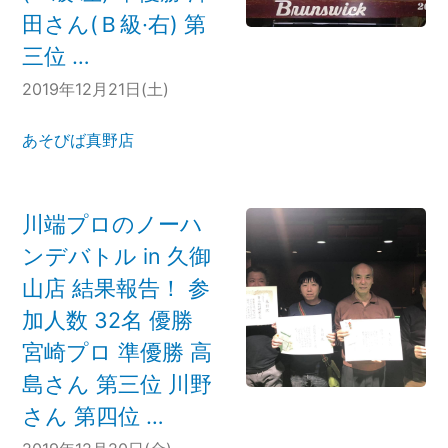
田さん(Ｂ級·右) 第
三位 …
2019年12月21日(土)
あそびば真野店
川端プロのノーハ
ンデバトル in 久御
山店 結果報告！ 参
加人数 32名 優勝
宮崎プロ 準優勝 高
島さん 第三位 川野
さん 第四位 …