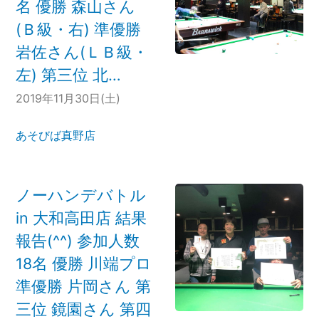
名 優勝 森山さん
(Ｂ級・右) 準優勝
岩佐さん(ＬＢ級・
左) 第三位 北…
2019年11月30日(土)
あそびば真野店
ノーハンデバトル
in 大和高田店 結果
報告(^^) 参加人数
18名 優勝 川端プロ
準優勝 片岡さん 第
三位 鏡園さん 第四