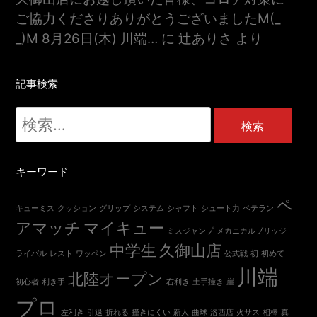
ご協力くださりありがとうございましたm(_
_)m 8月26日(木) 川端…
に
辻ありさ
より
記事検索
検
索:
キーワード
ペ
キューミス
クッション
グリップ
システム
シャフト
シュート力
ベテラン
アマッチ
マイキュー
ミスジャンプ
メカニカルブリッジ
中学生
久御山店
ライバル
レスト
ワッペン
公式戦
初
初めて
川端
北陸オープン
初心者
利き手
右利き
土手撞き
崖
プロ
左利き
引退
折れる
撞きにくい
新人
曲球
洛西店
火サス
相棒
真