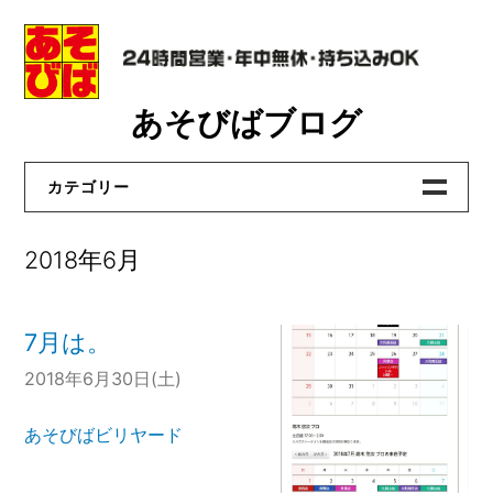
Skip
あそびばブログ
to
content
カテゴリー
あそびばビリヤード
2018年6月
あそびば洛西店
あそびば真野店
7月は。
あそびば貝塚店
2018年6月30日(土)
あそびば大和高田店
あそびばビリヤード
おたからや洛西店