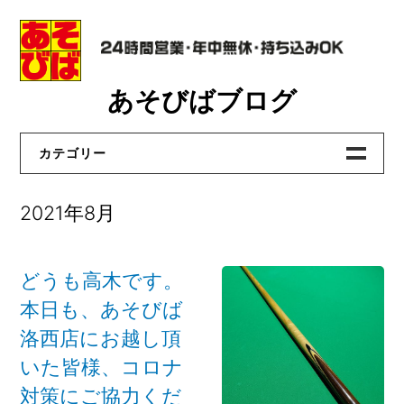
Skip
あそびばブログ
to
content
カテゴリー
あそびばビリヤード
2021年8月
あそびば洛西店
あそびば真野店
どうも高木です。
あそびば貝塚店
本日も、あそびば
あそびば大和高田店
洛西店にお越し頂
いた皆様、コロナ
おたからや洛西店
対策にご協力くだ