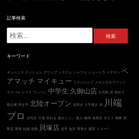
記事検索
検
索:
キーワード
ペ
キューミス
クッション
グリップ
システム
シャフト
シュート力
ベテラン
アマッチ
マイキュー
ミスジャンプ
メカニカルブリッジ
中学生
久御山店
ライバル
レスト
ワッペン
公式戦
初
初めて
川端
北陸オープン
初心者
利き手
右利き
土手撞き
崖
プロ
左利き
引退
折れる
撞きにくい
新人
曲球
洛西店
火サス
相棒
真
貝塚店
野店
禁煙
結婚
肋骨
逆手
金沢
革巻き
髪型
１４ー1