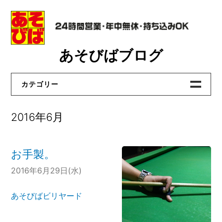
Skip
あそびばブログ
to
content
カテゴリー
あそびばビリヤード
2016年6月
あそびば洛西店
あそびば真野店
お手製。
あそびば貝塚店
2016年6月29日(水)
あそびば大和高田店
あそびばビリヤード
おたからや洛西店