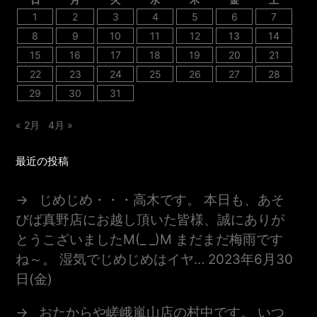
1
2
3
4
5
6
7
8
9
10
11
12
13
14
15
16
17
18
19
20
21
22
23
24
25
26
27
28
29
30
31
« 2月
4月 »
最近の投稿
じめじめ・・・高木です。 本日も、あそ
びば真野店にお越し頂いた皆様、誠にありが
とうこざいましたm(_ _)m まだまだ梅雨です
ね～。 湿気でじめじめはイヤ…
2023年6月30
日(金)
おたからや嵯峨嵐山店の村中です。 いつ