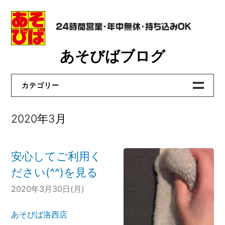
Skip
あそびばブログ
to
content
カテゴリー
あそびばビリヤード
2020年3月
あそびば洛西店
あそびば真野店
安心してご利用く
あそびば貝塚店
ださい(^^)を見る
あそびば大和高田店
2020年3月30日(月)
おたからや洛西店
あそびば洛西店