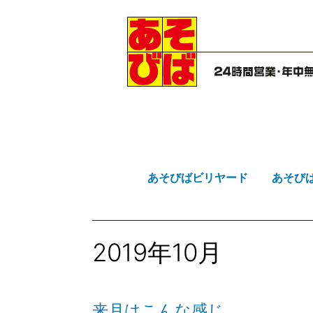
Skip
to
content
あそびばビリヤード
あそび
2019年10月
来月はこんな感じ。